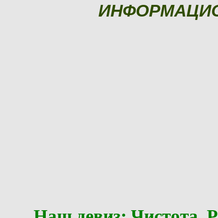
ИНФОРМАЦИ
Наш девиз: Чистота