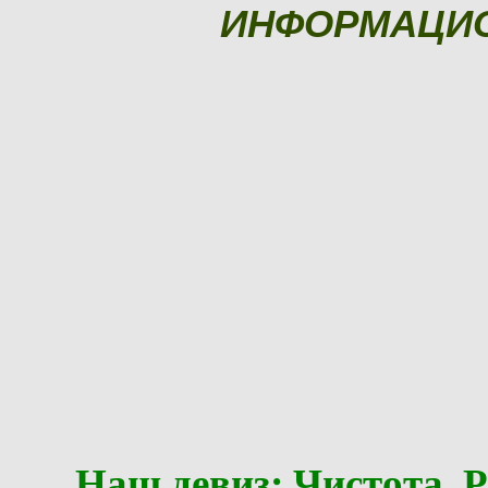
ИНФОРМАЦИ
Наш девиз: Чистота