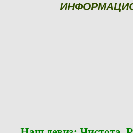
ИНФОРМАЦИ
Наш девиз: Чистота