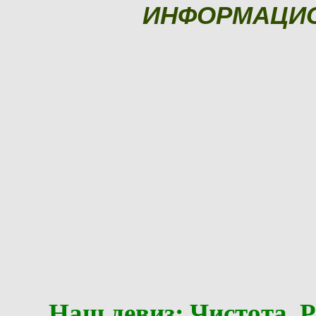
ИНФОРМАЦИ
Наш девиз: Чистота