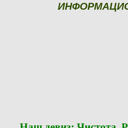
ИНФОРМАЦИ
Наш девиз: Чистота