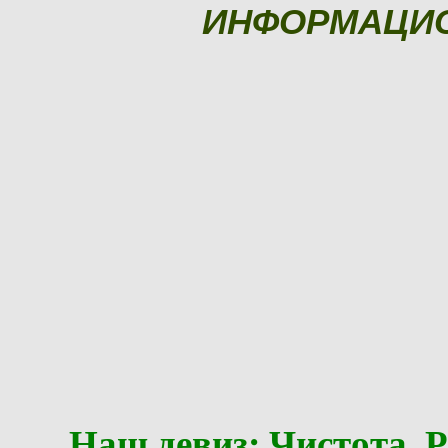
ИНФОРМАЦИ
Наш девиз: Чистота