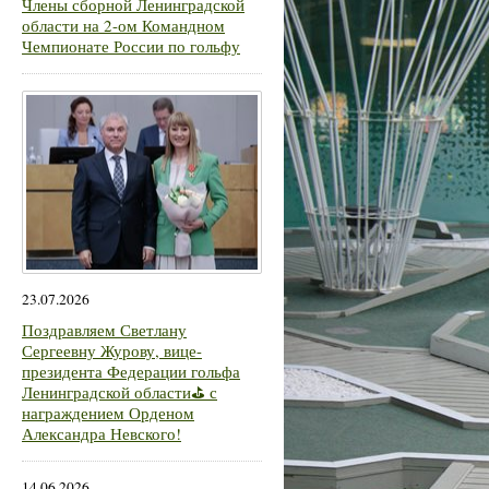
Члены сборной Ленинградской
области на 2-ом Командном
Чемпионате России по гольфу
23.07.2026
Поздравляем Светлану
Сергеевну Журову, вице-
президента Федерации гольфа
Ленинградской области⛳ с
награждением Орденом
Александра Невского!
14.06.2026