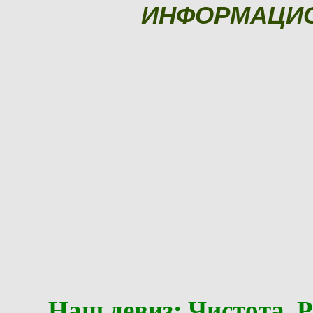
ИНФОРМАЦИ
Наш девиз: Чистота