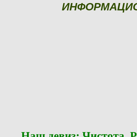
ИНФОРМАЦИ
Наш девиз: Чистота