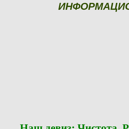
ИНФОРМАЦИ
Наш девиз: Чистота