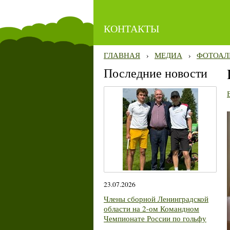
КОНТАКТЫ
ГЛАВНАЯ
›
МЕДИА
›
ФОТОАЛ
Последние новости
23.07.2026
Члены сборной Ленинградской
области на 2-ом Командном
Чемпионате России по гольфу