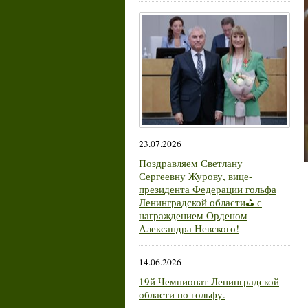
23.07.2026
Поздравляем Светлану
Сергеевну Журову, вице-
президента Федерации гольфа
Ленинградской области⛳ с
награждением Орденом
Александра Невского!
14.06.2026
19й Чемпионат Ленинградской
области по гольфу.