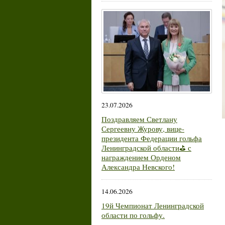
23.07.2026
Поздравляем Светлану
Сергеевну Журову, вице-
президента Федерации гольфа
Ленинградской области⛳ с
награждением Орденом
Александра Невского!
14.06.2026
19й Чемпионат Ленинградской
области по гольфу.