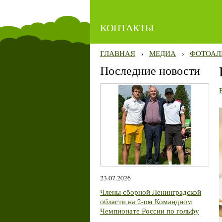
КОНТАКТЫ
ГЛАВНАЯ
›
МЕДИА
›
ФОТОАЛ
Последние новости
23.07.2026
Члены сборной Ленинградской
области на 2-ом Командном
Чемпионате России по гольфу