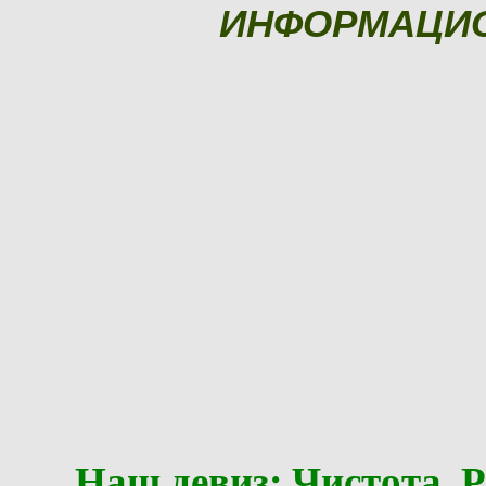
ИНФОРМАЦИ
Наш девиз: Чистота