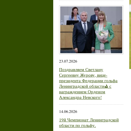
23.07.2026
Поздравляем Светлану
Сергеевну Журову, вице-
президента Федерации гольфа
Ленинградской области⛳ с
награждением Орденом
Александра Невского!
14.06.2026
19й Чемпионат Ленинградской
области по гольфу.