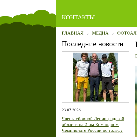
КОНТАКТЫ
ГЛАВНАЯ
›
МЕДИА
›
ФОТОАЛ
Последние новости
23.07.2026
Члены сборной Ленинградской
области на 2-ом Командном
Чемпионате России по гольфу