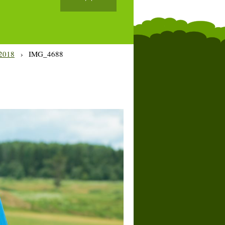
2018
›
IMG_4688