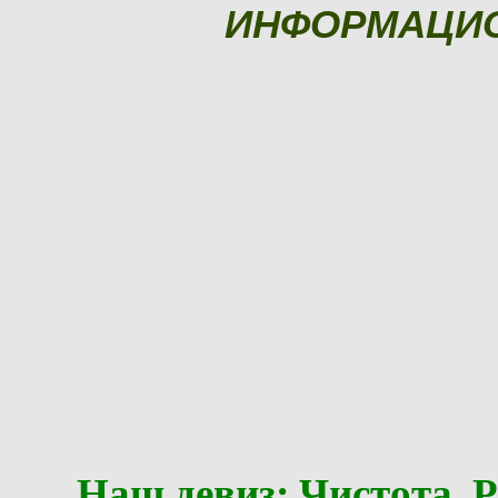
ИНФОРМАЦИ
Наш девиз: Чистота