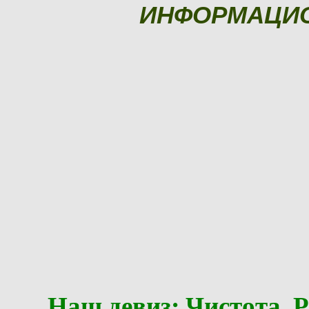
ИНФОРМАЦИ
Наш девиз: Чистота