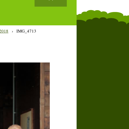
2018
›
IMG_4713