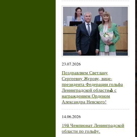
23.07.2026
Поздравляем Светлану
Сергеевну Журову, вице-
президента Федерации гольфа
Ленинградской области⛳ с
награждением Орденом
Александра Невского!
14.06.2026
19й Чемпионат Ленинградской
области по гольфу.