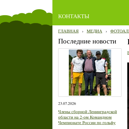
КОНТАКТЫ
ГЛАВНАЯ
›
МЕДИА
›
ФОТОАЛ
Последние новости
23.07.2026
Члены сборной Ленинградской
области на 2-ом Командном
Чемпионате России по гольфу