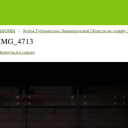
ЬБОМЫ
›
Кубок Губернатора Ленинградской Области по гольфу 
IMG_4713
Вернуться к списку