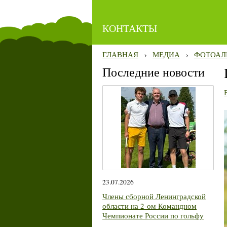
КОНТАКТЫ
ГЛАВНАЯ
›
МЕДИА
›
ФОТОАЛ
Последние новости
23.07.2026
Члены сборной Ленинградской
области на 2-ом Командном
Чемпионате России по гольфу