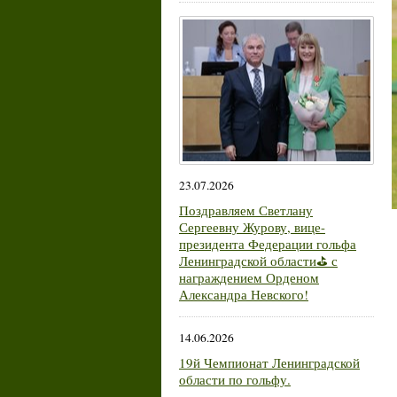
23.07.2026
Поздравляем Светлану
Сергеевну Журову, вице-
президента Федерации гольфа
Ленинградской области⛳ с
награждением Орденом
Александра Невского!
14.06.2026
19й Чемпионат Ленинградской
области по гольфу.