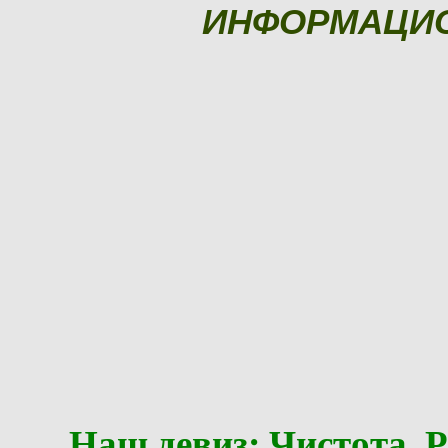
ИНФОРМАЦИ
Наш девиз: Чистота