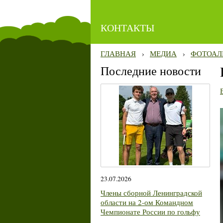
КОНТАКТЫ
ГЛАВНАЯ
›
МЕДИА
›
ФОТОАЛ
Последние новости
23.07.2026
Члены сборной Ленинградской
области на 2-ом Командном
Чемпионате России по гольфу