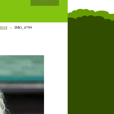
2018
›
IMG_4799