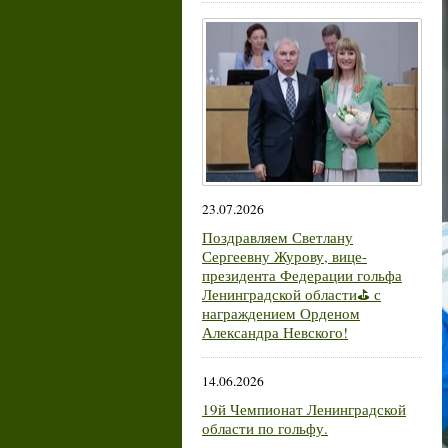
23.07.2026
Поздравляем Светлану
Сергеевну Журову, вице-
президента Федерации гольфа
Ленинградской области⛳ с
награждением Орденом
Александра Невского!
14.06.2026
19й Чемпионат Ленинградской
области по гольфу.