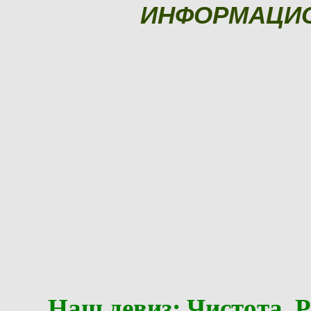
ИНФОРМАЦИ
Наш девиз: Чистота