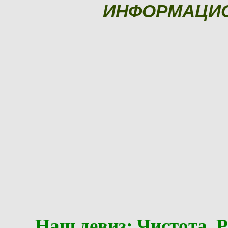
ИНФОРМАЦИ
Наш девиз: Чистота