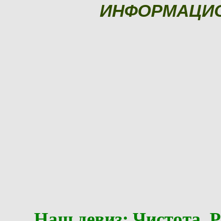
ИНФОРМАЦИ
Наш девиз: Чистота