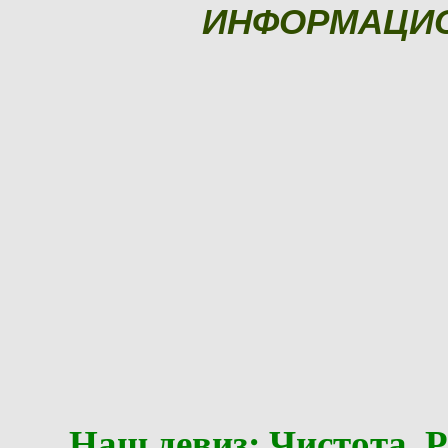
ИНФОРМАЦИ
Наш девиз: Чистота