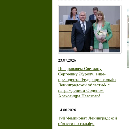
23.07.2026
Поздравляем Светлану
Сергеевну Журову, вице-
президента Федерации гольфа
Ленинградской области⛳ с
награждением Орденом
Александра Невского!
14.06.2026
19й Чемпионат Ленинградской
области по гольфу.