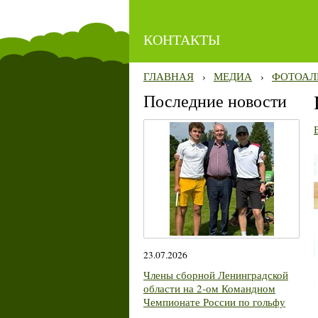
КОНТАКТЫ
ГЛАВНАЯ
›
МЕДИА
›
ФОТОАЛ
Последние новости
23.07.2026
Члены сборной Ленинградской
области на 2-ом Командном
Чемпионате России по гольфу