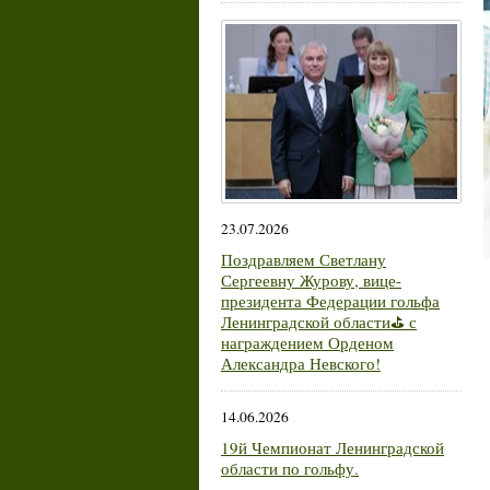
23.07.2026
Поздравляем Светлану
Сергеевну Журову, вице-
президента Федерации гольфа
Ленинградской области⛳ с
награждением Орденом
Александра Невского!
14.06.2026
19й Чемпионат Ленинградской
области по гольфу.