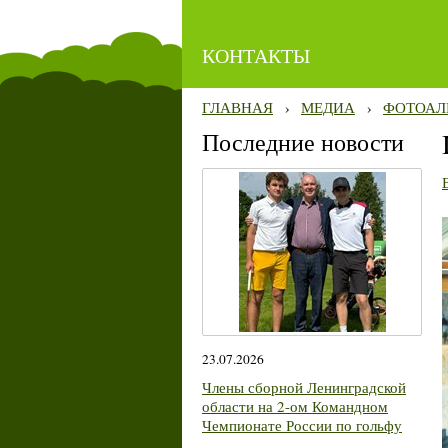
КОНТАКТЫ
ГЛАВНАЯ
›
МЕДИА
›
ФОТОАЛ
Последние новости
23.07.2026
Члены сборной Ленинградской
области на 2-ом Командном
Чемпионате России по гольфу