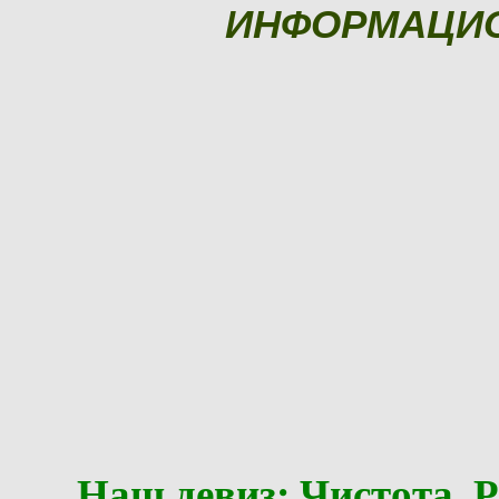
ИНФОРМАЦИ
Наш девиз: Чистота