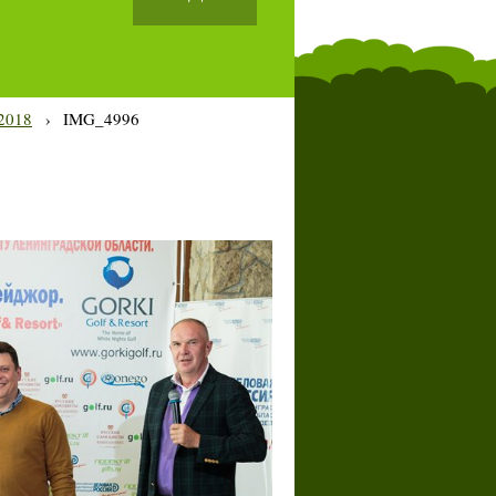
2018
›
IMG_4996