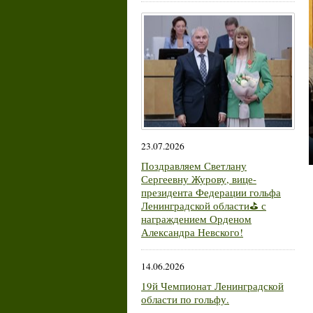
23.07.2026
Поздравляем Светлану
Сергеевну Журову, вице-
президента Федерации гольфа
Ленинградской области⛳ с
награждением Орденом
Александра Невского!
14.06.2026
19й Чемпионат Ленинградской
области по гольфу.