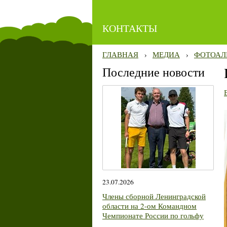
КОНТАКТЫ
ГЛАВНАЯ
›
МЕДИА
›
ФОТОАЛ
Последние новости
23.07.2026
Члены сборной Ленинградской
области на 2-ом Командном
Чемпионате России по гольфу