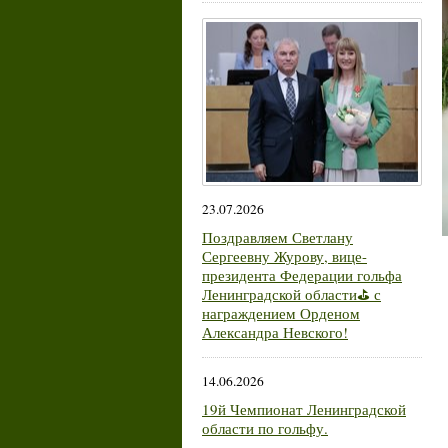
23.07.2026
Поздравляем Светлану
Сергеевну Журову, вице-
президента Федерации гольфа
Ленинградской области⛳ с
награждением Орденом
Александра Невского!
14.06.2026
19й Чемпионат Ленинградской
области по гольфу.