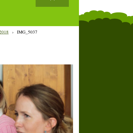
2018
›
IMG_5037