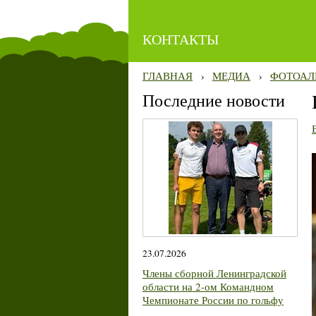
КОНТАКТЫ
ГЛАВНАЯ
›
МЕДИА
›
ФОТОАЛ
Последние новости
23.07.2026
Члены сборной Ленинградской
области на 2-ом Командном
Чемпионате России по гольфу