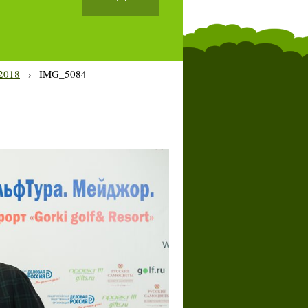
2018
›
IMG_5084