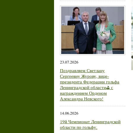
23.07.2026
Поздравляем Светлану
Сергеевну Журову, вице-
президента Федерации гольфа
Ленинградской области⛳ с
награждением Орденом
Александра Невского!
14.06.2026
19й Чемпионат Ленинградской
области по гольфу.