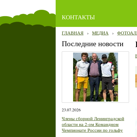
КОНТАКТЫ
ГЛАВНАЯ
›
МЕДИА
›
ФОТОАЛ
Последние новости
23.07.2026
Члены сборной Ленинградской
области на 2-ом Командном
Чемпионате России по гольфу