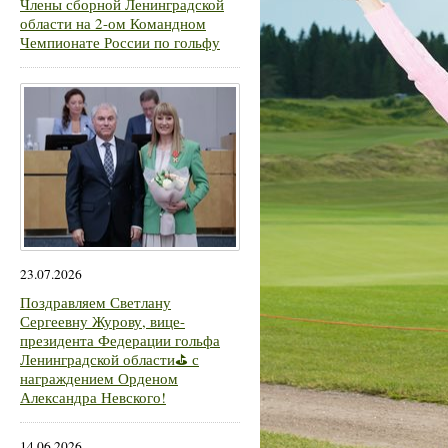
Члены сборной Ленинградской
области на 2-ом Командном
Чемпионате России по гольфу
23.07.2026
Поздравляем Светлану
Сергеевну Журову, вице-
президента Федерации гольфа
Ленинградской области⛳ с
награждением Орденом
Александра Невского!
14.06.2026