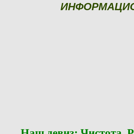
ИНФОРМАЦИ
Наш девиз: Чистота